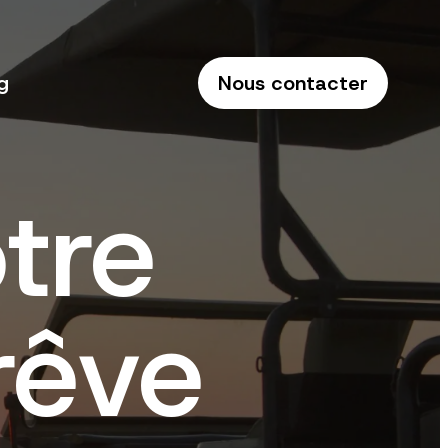
g
Nous contacter
otre
rêve