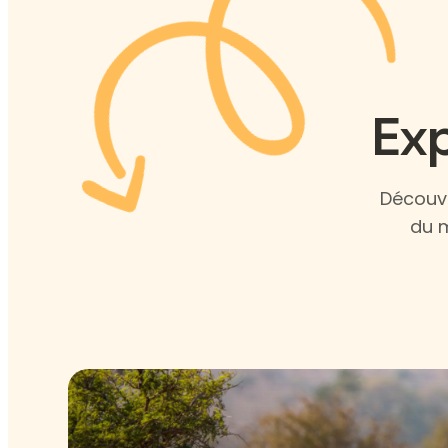
Exp
Découvr
du m