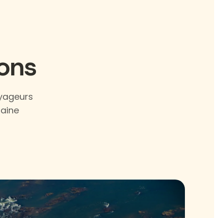
ions
oyageurs
haine