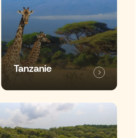
Tanzani
e