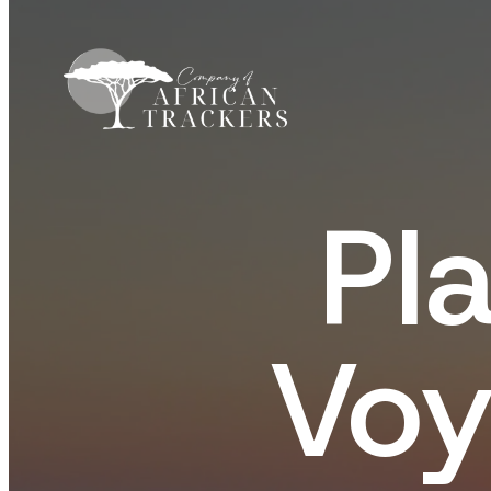
Aller
au
contenu
Pla
Voy