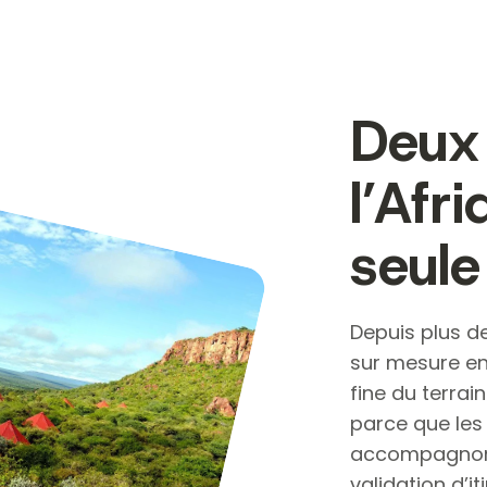
Deux 
l’Afr
seule
Depuis plus d
sur mesure en
fine du terrai
parce que les
accompagnons
validation d’