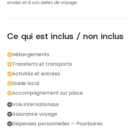
pour répondre à vos questions et intervenir si
nous vous garantissons un tarif cohérent et
envies et à vos dates de voyage
nécessaire. Vous n’avez qu’à profiter.
transparent.
Ce qui est inclus / non inclus
Hébergements
Transferts et transports
Activités et entrées
Guide local
Accompagnement sur place
Vols internationaux
Assurance voyage
Dépenses personnelles — Pourboires