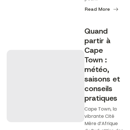
Read More
about
Les
plus
belles
Quand
plages
de
partir à
Cape
Town
à
Cape
découvrir
Town :
météo,
saisons et
conseils
pratiques
Cape Town, la
vibrante Cité
Mère d’Afrique