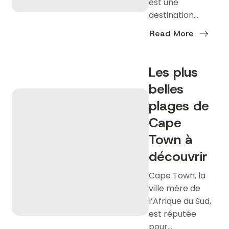
est une
destination…
Read More
about
Quelles
activités
faire
Les plus
à
Cape
belles
Town
?
plages de
Cape
Town à
découvrir
Cape Town, la
ville mère de
l’Afrique du Sud,
est réputée
pour…